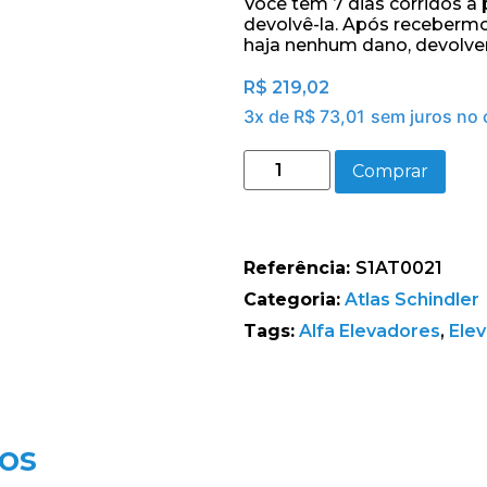
Você tem 7 dias corridos a
devolvê-la. Após recebermo
haja nenhum dano, devolve
R$
219,02
3x de
R$
73,01
sem juros no 
Comprar
Referência:
S1AT0021
Categoria:
Atlas Schindler
Tags:
Alfa Elevadores
,
Elev
os