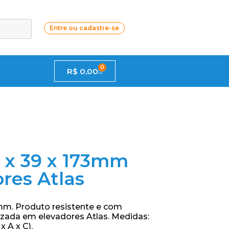
Entre ou cadastre-se
0
R$
0,00
2 x 39 x 173mm
res Atlas
mm. Produto resistente e com
izada em elevadores Atlas. Medidas:
 A x C).