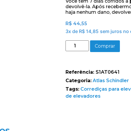
Você tem 7 dias corridos a
devolvê-la. Após recebermo
haja nenhum dano, devolve
R$
44,55
3x de
R$
14,85
sem juros no 
Comprar
Referência:
S1AT0641
Categoria:
Atlas Schindler
Tags:
Corrediças para ele
de elevadores
os