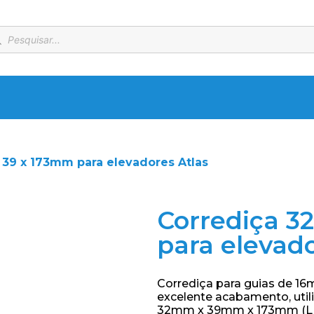
x 39 x 173mm para elevadores Atlas
Corrediça 3
para elevado
Corrediça para guias de 16
excelente acabamento, util
32mm x 39mm x 173mm (L x